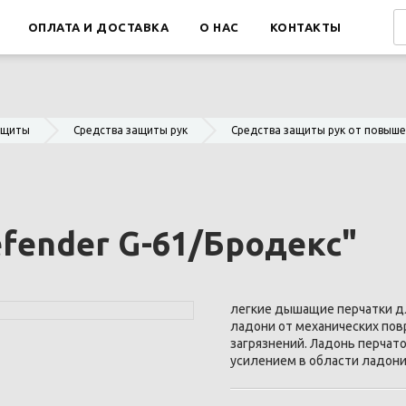
ОПЛАТА И ДОСТАВКА
О НАС
КОНТАКТЫ
ащиты
Средства защиты рук
Средства защиты рук от повыше
fender G-61/Бродекс"
легкие дышащие перчатки д
ладони от механических по
загрязнений. Ладонь перчат
усилением в области ладони