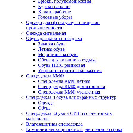
Брюки, полукомбинезоны
Куртки рабочие
Халаты рабочие
Головные уборы
Одежда для сферы услуг и пищевой
промышленности
Одежда сигнальная
Обувь для работы и отдыха
Зимняя обувь
Летняя обувь
Медицинская обувь
Обувь для активного отдыха
Обувь ПВХ, резиновая
Устройства против скольжения
Спецодежда КМФ
Спецодежда КМФ летняя
Спецодежда КМФ демисезонная
Спецодежда КМФ утепленная
Спецодежда и обувь для охранных структур
Одежда
Обувь
Спецодежда, обувь и СИЗ из огнестойких
материалов
Влагозащитная спецодежда
Комбинезоны защитные отграниченного срока