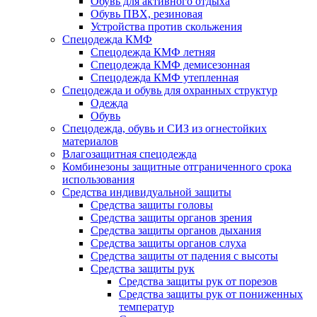
Обувь для активного отдыха
Обувь ПВХ, резиновая
Устройства против скольжения
Спецодежда КМФ
Спецодежда КМФ летняя
Спецодежда КМФ демисезонная
Спецодежда КМФ утепленная
Спецодежда и обувь для охранных структур
Одежда
Обувь
Спецодежда, обувь и СИЗ из огнестойких
материалов
Влагозащитная спецодежда
Комбинезоны защитные отграниченного срока
использования
Средства индивидуальной защиты
Средства защиты головы
Средства защиты органов зрения
Средства защиты органов дыхания
Средства защиты органов слуха
Средства защиты от падения с высоты
Средства защиты рук
Средства защиты рук от порезов
Средства защиты рук от пониженных
температур