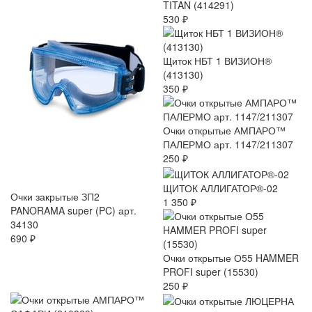
TITAN (414291)
530 ₽
Щиток НБТ 1 ВИЗИОН®
(413130)
350 ₽
Очки открытые АМПАРО™
ПАЛЕРМО арт. 1147/211307
250 ₽
ЩИТОК АЛЛИГАТОР®-02
Очки закрытые ЗП2
1 350 ₽
PANORAMA super (PC) арт.
34130
690 ₽
Очки открытые О55 HAMMER
PROFI super (15530)
250 ₽