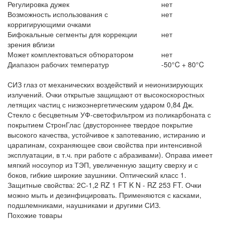
Регулировка дужек
нет
Возможность использования с
нет
корригирующими очками
Бифокальные сегменты для коррекции
нет
зрения вблизи
Может комплектоваться обтюратором
нет
Диапазон рабочих температур
-50°C + 80°C
СИЗ глаз от механических воздействий и неионизирующих
излучений. Очки открытые защищают от высокоскоростных
летящих частиц с низкоэнергетическим ударом 0,84 Дж.
Стекло с бесцветным УФ-светофильтром из поликарбоната с
покрытием СтронГлас (двустороннее твердое покрытие
высокого качества, устойчивое к запотеванию, истиранию и
царапинам, сохраняющее свои свойства при интенсивной
эксплуатации, в т.ч. при работе с абразивами). Оправа имеет
мягкий носоупор из ТЭП, увеличенную защиту сверху и с
боков, гибкие широкие заушники. Оптический класс 1.
Защитные свойства: 2С-1,2 RZ 1 FT K N - RZ 253 FT. Очки
можно мыть и дезинфицировать. Применяются с касками,
подшлемниками, наушниками и другими СИЗ.
Похожие товары