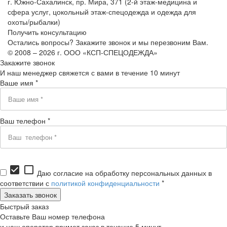
г. Южно-Сахалинск, пр. Мира, 371 (2-й этаж-медицина и
сфера услуг, цокольный этаж-спецодежда и одежда для
охоты/рыбалки)
Получить консультацию
Остались вопросы? Закажите звонок и мы перезвоним Вам.
© 2008 – 2026 г. ООО «КСП-СПЕЦОДЕЖДА»
Закажите звонок
И наш менеджер свяжется с вами в течение 10 минут
Ваше имя *
Ваш телефон *
check_box
check_box_outline_blank
Даю согласие на обработку персональных данных в
соответствии с
политикой конфиденциальности
*
Быстрый заказ
Оставьте Ваш номер телефона
и наш оператор примет заказ в течение 5 минут