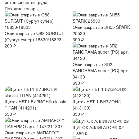
интенсивности труда.
Похожие товары
Очки закрытые ЗН55 SPARK
Очки открытые O88 SURGUT
25530
(Сургут супер) 18830/18823
390 ₽
200 ₽
Очки закрытые ЗП2
PANORAMA super (PC) арт.
34130
690 ₽
Щиток НБТ1 ВИЗИОН® classic
Щиток НБТ 1 ВИЗИОН®
TITAN (414291)
(413130)
530 ₽
350 ₽
ЩИТОК АЛЛИГАТОР®-02
Очки открытые АМПАРО™
1 350 ₽
ПАЛЕРМО арт. 1147/211307