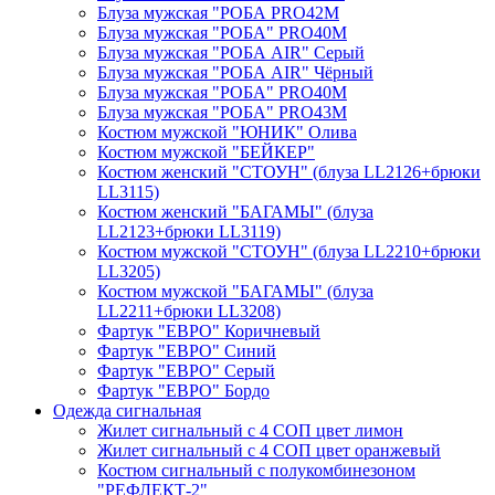
Блуза мужская "РОБА PRO42М
Блуза мужская "РОБА" PRO40М
Блуза мужская "РОБА AIR" Серый
Блуза мужская "РОБА AIR" Чёрный
Блуза мужская "РОБА" PRO40М
Блуза мужская "РОБА" PRO43М
Костюм мужской "ЮНИК" Олива
Костюм мужской "БЕЙКЕР"
Костюм женский "СТОУН" (блуза LL2126+брюки
LL3115)
Костюм женский "БАГАМЫ" (блуза
LL2123+брюки LL3119)
Костюм мужской "СТОУН" (блуза LL2210+брюки
LL3205)
Костюм мужской "БАГАМЫ" (блуза
LL2211+брюки LL3208)
Фартук "ЕВРО" Коричневый
Фартук "ЕВРО" Синий
Фартук "ЕВРО" Серый
Фартук "ЕВРО" Бордо
Одежда сигнальная
Жилет сигнальный с 4 СОП цвет лимон
Жилет сигнальный с 4 СОП цвет оранжевый
Костюм сигнальный с полукомбинезоном
"РЕФЛЕКТ-2"