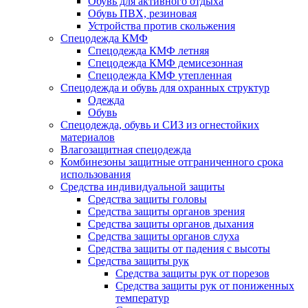
Обувь для активного отдыха
Обувь ПВХ, резиновая
Устройства против скольжения
Спецодежда КМФ
Спецодежда КМФ летняя
Спецодежда КМФ демисезонная
Спецодежда КМФ утепленная
Спецодежда и обувь для охранных структур
Одежда
Обувь
Спецодежда, обувь и СИЗ из огнестойких
материалов
Влагозащитная спецодежда
Комбинезоны защитные отграниченного срока
использования
Средства индивидуальной защиты
Средства защиты головы
Средства защиты органов зрения
Средства защиты органов дыхания
Средства защиты органов слуха
Средства защиты от падения с высоты
Средства защиты рук
Средства защиты рук от порезов
Средства защиты рук от пониженных
температур