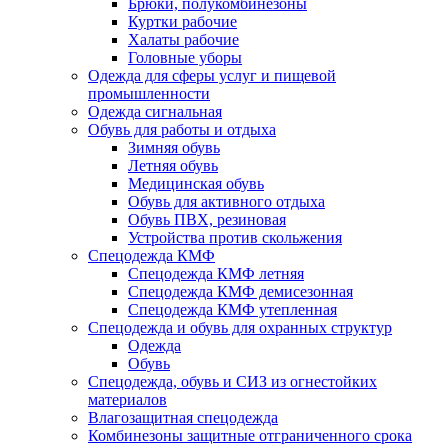
Брюки, полукомбинезоны
Куртки рабочие
Халаты рабочие
Головные уборы
Одежда для сферы услуг и пищевой
промышленности
Одежда сигнальная
Обувь для работы и отдыха
Зимняя обувь
Летняя обувь
Медицинская обувь
Обувь для активного отдыха
Обувь ПВХ, резиновая
Устройства против скольжения
Спецодежда КМФ
Спецодежда КМФ летняя
Спецодежда КМФ демисезонная
Спецодежда КМФ утепленная
Спецодежда и обувь для охранных структур
Одежда
Обувь
Спецодежда, обувь и СИЗ из огнестойких
материалов
Влагозащитная спецодежда
Комбинезоны защитные отграниченного срока