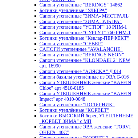
Сапоги утеплённые "BERINGS" 14862
Ботинки утеплённые "УЛЬТРА"
Сапоги утеплённые "ЗИМА- МИСТРАЛЬ"
Сапоги утеплённые "ЗИМА- УЛЬТРА"
Сапоги утеплённые "УСТЮГ" 18 РНМ-1
Сапоги утеплённые "СУРГУТ" 760 РНМ-1
Ботинки утеплённые "Кевлар-ПЕРФЕКТ"
Сапоги утеплённые "СЕВЕР"
САПОГИ утеплённые "AVALANCHE"
Сапоги утеплённые "BERINGS NEON"
Сапоги утеплённые "KLONDAIK 2" NEW
арт. 16990
Сапоги утеплённые "АЛЯСКА" Д 014
Сапоги бахилы утеплённые из ЭВА Б-016
Сапоги УТЕПЛЕННЫЕ женские "BAFFIN
Chloe" арт 4510-0185
Сапоги УТЕПЛЕННЫЕ женские "BAFFIN
Impact" арт 4010-0048
Сапоги утеплённые "ПОЛЯРНИК"
Ботинки утеплённые "КОРВЕТ"
Ботинки ВЫСОКИЙ берец УТЕПЛЕННЫЕ
"КОРВЕТ-ЗИМА" с МП
Сапоги утепленные ЭВА женские "TORVI
ОНЕГА -40С"
Сапоги утепленные "КОРВЕТ-2" шерст.мех,