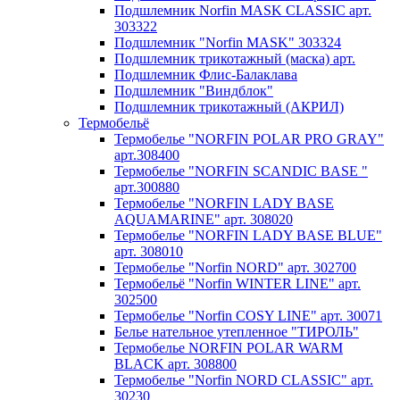
Подшлемник Norfin MASK CLASSIC арт.
303322
Подшлемник "Norfin MASK" 303324
Подшлемник трикотажный (маска) арт.
Подшлемник Флис-Балаклава
Подшлемник "Виндблок"
Подшлемник трикотажный (АКРИЛ)
Термобельё
Термобелье "NORFIN POLAR PRO GRAY"
арт.308400
Термобелье "NORFIN SCANDIC BASE "
арт.300880
Термобелье "NORFIN LADY BASE
AQUAMARINE" арт. 308020
Термобелье "NORFIN LADY BASE BLUE"
арт. 308010
Термобелье "Norfin NORD" арт. 302700
Термобельё "Norfin WINTER LINE" арт.
302500
Термобелье "Norfin COSY LINE" арт. 30071
Белье нательное утепленное "ТИРОЛЬ"
Термобелье NORFIN POLAR WARM
BLACK арт. 308800
Термобелье "Norfin NORD CLASSIC" арт.
30230