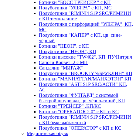
Ботинки "БОСС ТРЕЙСЕР " с КП
Полуботинки "УЛЬТРА" с КП, МС
Полуботинки "RIMINI4 S1P SRC/РИМИНИ
с КП темно-синие
Полуботинки с перфорацией "УЛЬТРА", КП,
МС
Полуботинки "КАПЕР" с КП, цв. сине-
чёрный
Ботинки "НЕОН", с КП
Полуботинки "НЕОН", КП
Ботинки высокие "TW402", КП, ПУ/Нитрил
Сапоги Корвет -2 с МП
Сандалии "МИРАЖ"
Полуботинки "BROOKLYN/БРУКЛИН" КП
Ботинки "MANHATTAN/МАНХЭТЭН" КП
Полуботинки "ASTI S1P SRC/АСТИ" КП,
АС
Полуботинки "ФУТГАРД" с системой
быстрой шнуровки, цв. чёрно-синий, КП
Ботинки "ТРЕЙСЕР" ,КП/КС
Ботинки "OPERATOR 2.0" с КП и КС
Полуботинки "RIMINI4 S1P SRC/РИМИНИ
с КП бежевый/желтый
Полуботинки "ОПЕРАТОР" с КП и КС
Медицинская обувь