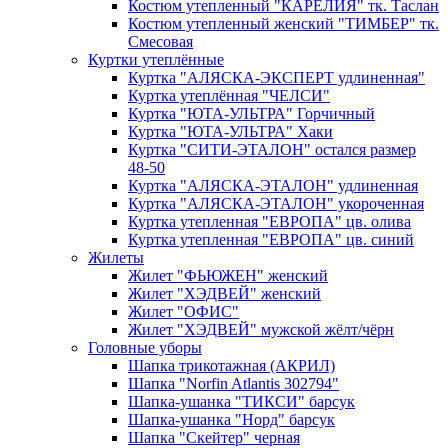
Костюм утепленный "КАРЕЛИЯ" тк. Таслан
Костюм утепленный женский "ТИМБЕР" тк.
Смесовая
Куртки утеплённые
Куртка "АЛЯСКА-ЭКСПЕРТ удлиненная"
Куртка утеплённая "ЧЕЛСИ"
Куртка "ЮТА-УЛЬТРА" Горчичный
Куртка "ЮТА-УЛЬТРА" Хаки
Куртка "СИТИ-ЭТАЛОН" остался размер
48-50
Куртка "АЛЯСКА-ЭТАЛОН" удлиненная
Куртка "АЛЯСКА-ЭТАЛОН" укороченная
Куртка утепленная "ЕВРОПА" цв. олива
Куртка утепленная "ЕВРОПА" цв. синий
Жилеты
Жилет "ФЬЮЖЕН" женский
Жилет "ХЭДВЕЙ" женский
Жилет "ОФИС"
Жилет "ХЭДВЕЙ" мужской жёлт/чёрн
Головные уборы
Шапка трикотажная (АКРИЛ)
Шапка "Norfin Atlantis 302794"
Шапка-ушанка "ТИКСИ" барсук
Шапка-ушанка "Норд" барсук
Шапка "Скейтер" черная