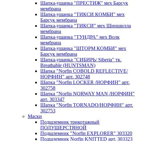
Шапка-ушанка "ПРЕСТИЖ" мех Барсук
мембрана
Шапка-ушанка "ТИКСИ КОМБИ" мех
Барсук мембрана
Шапка-ушанка "ТИКСИ" мех Шиншилла
мембрана
Шапка-ушанка "ТУНДРА" мех Волк
мембрана
Шапка-ушанка "ШТОРМ КОМБИ" мех
Барсук мембрана
Шапка-ушанка "СИБИРЬ/ Siberia" тк.
Breathable (HUNTSMAN)
Шапка "Norfin COBOLD REFLECTIVE/
НОРФИН" арт. 302748
Шапка "Norfin LOCKER /НОРФИН" арт.
302758
Шапка "Norfin NORWAY MAN /НОРФИН"
арт. 303347
Шапка "Norfin TORNADO/НОРФИН" арт.
302753
Маски
Подшлемник трикотажный
ПОЛУШЕРСТЯНОЙ
Подшлемник "Norfin EXPLORER" 303320
Подшлемник Norfin KNITTED арт. 303323