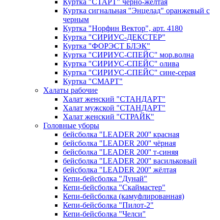
Куртка "СТАРТ" черно-желтая
Куртка сигнальная "Энцелад" оранжевый с
черным
Куртка "Норфин Вектор", арт. 4180
Куртка "СИРИУС-ДЕКСТЕР"
Куртка "ФОРЭСТ БЛЭК"
Куртка "СИРИУС-СПЕЙС" мор.волна
Куртка "СИРИУС-СПЕЙС" олива
Куртка "СИРИУС-СПЕЙС" сине-серая
Куртка "СМАРТ"
Халаты рабочие
Халат женский "СТАНДАРТ"
Халат мужской "СТАНДАРТ"
Халат женский "СТРАЙК"
Головные уборы
бейсболка "LEADER 200'' красная
бейсболка "LEADER 200'' чёрная
бейсболка "LEADER 200'' т-синяя
бейсболка "LEADER 200'' васильковый
бейсболка "LEADER 200'' жёлтая
Кепи-бейсболка "Дунай"
Кепи-бейсболка "Скаймастер"
Кепи-бейсболка (камуфлированная)
Кепи-бейсболка "Пилот-2"
Кепи-бейсболка "Челси"