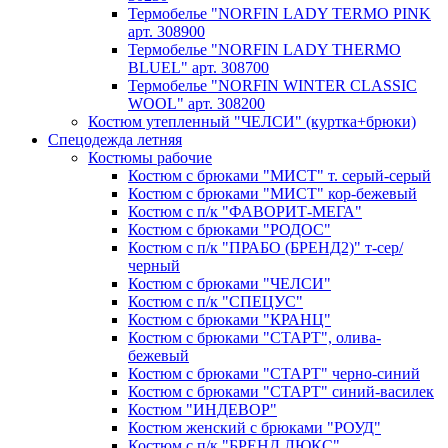
Термобелье "NORFIN LADY TERMO PINK
арт. 308900
Термобелье "NORFIN LADY THERMO
BLUEL" арт. 308700
Термобелье "NORFIN WINTER CLASSIC
WOOL" арт. 308200
Костюм утепленный "ЧЕЛСИ" (куртка+брюки)
Спецодежда летняя
Костюмы рабочие
Костюм с брюками "МИСТ" т. серый-серый
Костюм с брюками "МИСТ" кор-бежевый
Костюм с п/к "ФАВОРИТ-МЕГА"
Костюм с брюками "РОДОС"
Костюм с п/к "ПРАБО (БРЕНД2)" т-сер/
черный
Костюм с брюками "ЧЕЛСИ"
Костюм с п/к "СПЕЦУС"
Костюм с брюками "КРАНЦ"
Костюм с брюками "СТАРТ", олива-
бежевый
Костюм с брюками "СТАРТ" черно-синий
Костюм с брюками "СТАРТ" синий-василек
Костюм "ИНДЕВОР"
Костюм женский с брюками "РОУД"
Костюм с п/к "БРЕНД ЛЮКС"