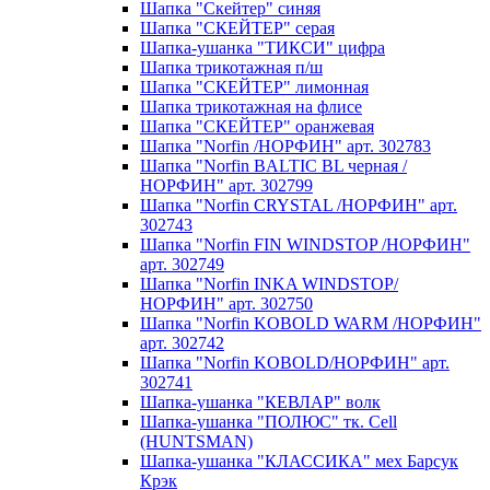
Шапка "Скейтер" синяя
Шапка "СКЕЙТЕР" серая
Шапка-ушанка "ТИКСИ" цифра
Шапка трикотажная п/ш
Шапка "СКЕЙТЕР" лимонная
Шапка трикотажная на флисе
Шапка "СКЕЙТЕР" оранжевая
Шапка "Norfin /НОРФИН" арт. 302783
Шапка "Norfin BALTIС BL черная /
НОРФИН" арт. 302799
Шапка "Norfin CRYSTAL /НОРФИН" арт.
302743
Шапка "Norfin FIN WINDSTOP /НОРФИН"
арт. 302749
Шапка "Norfin INKA WINDSTOP/
НОРФИН" арт. 302750
Шапка "Norfin KOBOLD WARM /НОРФИН"
арт. 302742
Шапка "Norfin KOBOLD/НОРФИН" арт.
302741
Шапка-ушанка "КЕВЛАР" волк
Шапка-ушанка "ПОЛЮС" тк. Cell
(HUNTSMAN)
Шапка-ушанка "КЛАССИКА" мех Барсук
Крэк