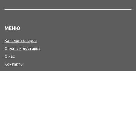
МЕНЮ
Каталог товаров
Оплата и доставка
О нас
Контакты
КОНТАКТЫ
+7(4242) 47-77-88, 77-41-41
Мы в MAX : https://max.ru/id6501213346_biz
workwear@sakh-ksp.ru
г. Южно-Сахалинск, ул. Лермонтова, 66
г. Южно-Сахалинск, пр. Мира, 371 (2-й этаж-медицина и