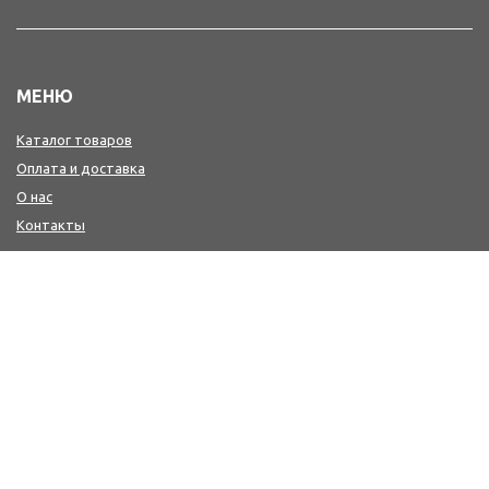
МЕНЮ
Каталог товаров
Оплата и доставка
О нас
Контакты
КОНТАКТЫ
+7(4242) 47-77-88, 77-41-41
Мы в MAX : https://max.ru/id6501213346_biz
workwear@sakh-ksp.ru
г. Южно-Сахалинск, ул. Лермонтова, 66
г. Южно-Сахалинск, пр. Мира, 371 (2-й этаж-медицина и