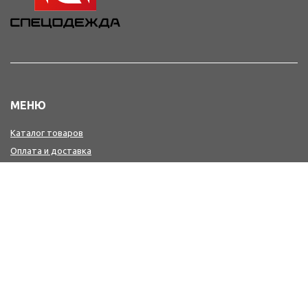
МЕНЮ
Каталог товаров
Оплата и доставка
О нас
Контакты
КОНТАКТЫ
+7(4242) 47-77-88, 77-41-41
Мы в MAX : https://max.ru/id6501213346_biz
workwear@sakh-ksp.ru