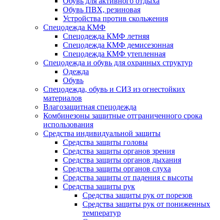
Обувь для активного отдыха
Обувь ПВХ, резиновая
Устройства против скольжения
Спецодежда КМФ
Спецодежда КМФ летняя
Спецодежда КМФ демисезонная
Спецодежда КМФ утепленная
Спецодежда и обувь для охранных структур
Одежда
Обувь
Спецодежда, обувь и СИЗ из огнестойких
материалов
Влагозащитная спецодежда
Комбинезоны защитные отграниченного срока
использования
Средства индивидуальной защиты
Средства защиты головы
Средства защиты органов зрения
Средства защиты органов дыхания
Средства защиты органов слуха
Средства защиты от падения с высоты
Средства защиты рук
Средства защиты рук от порезов
Средства защиты рук от пониженных
температур