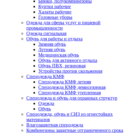
Брюки, полукомбинезоны
Куртки рабочие
Халаты рабочие
Головные уборы
Одежда для сферы услуг и пищевой
промышленности
Одежда сигнальная
Обувь для работы и отдыха
Зимняя обувь
Летняя обувь
Медицинская обувь
Обувь для активного отдыха
Обувь ПВХ, резиновая
Устройства против скольжения
Спецодежда КМФ
Спецодежда КМФ летняя
Спецодежда КМФ демисезонная
Спецодежда КМФ утепленная
Спецодежда и обувь для охранных структур
Одежда
Обувь
Спецодежда, обувь и СИЗ из огнестойких
материалов
Влагозащитная спецодежда
Комбинезоны защитные отграниченного срока