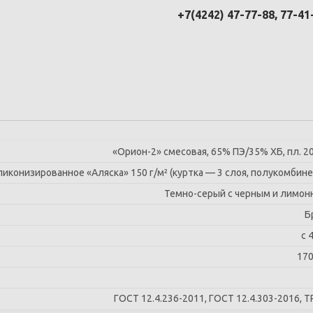
+7(4242) 47-77-88, 77-41
«Орион-2» смесовая, 65% ПЭ/35% ХБ, пл. 20
конизированное «Аляска» 150 г/м² (куртка — 3 слоя, полукомбине
Темно-серый с черным и лимон
Б
с 
170
ГОСТ 12.4.236-2011, ГОСТ 12.4.303-2016, Т