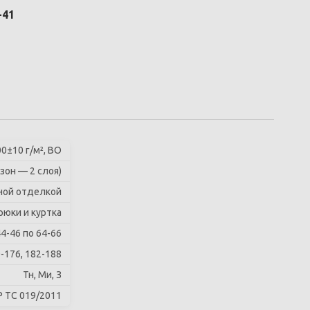
-41
0±10 г/м², ВО
зон — 2 слоя)
ной отделкой
рюки и куртка
44-46 по 64-66
-176, 182-188
Тн, Ми, З
Р ТС 019/2011