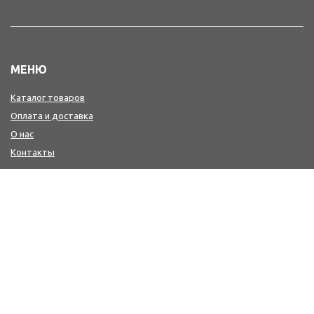
МЕНЮ
Каталог товаров
Оплата и доставка
О нас
Контакты
КОНТАКТЫ
+7(4242) 47-77-88, 77-41-41
Мы в MAX : https://max.ru/id6501213346_biz
workwear@sakh-ksp.ru
г. Южно-Сахалинск, ул. Лермонтова, 66
г. Южно-Сахалинск, пр. Мира, 371 (2-й этаж-медицина и