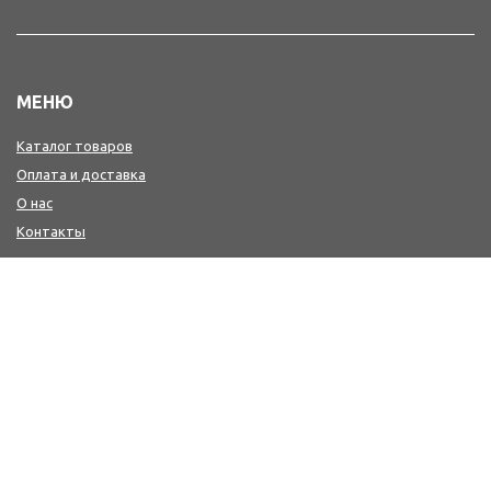
МЕНЮ
Каталог товаров
Оплата и доставка
О нас
Контакты
КОНТАКТЫ
+7(4242) 47-77-88, 77-41-41
Мы в MAX : https://max.ru/id6501213346_biz
workwear@sakh-ksp.ru
г. Южно-Сахалинск, ул. Лермонтова, 66
г. Южно-Сахалинск, пр. Мира, 371 (2-й этаж-медицина и