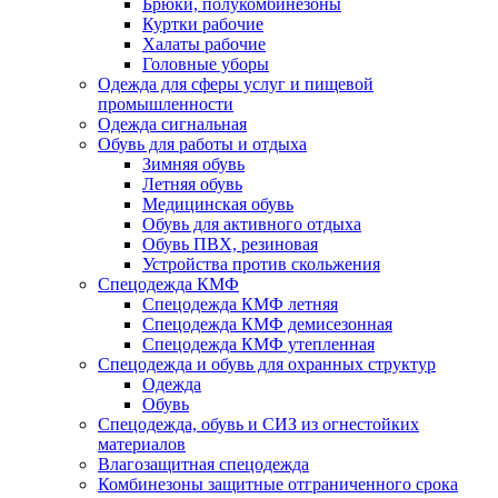
Брюки, полукомбинезоны
Куртки рабочие
Халаты рабочие
Головные уборы
Одежда для сферы услуг и пищевой
промышленности
Одежда сигнальная
Обувь для работы и отдыха
Зимняя обувь
Летняя обувь
Медицинская обувь
Обувь для активного отдыха
Обувь ПВХ, резиновая
Устройства против скольжения
Спецодежда КМФ
Спецодежда КМФ летняя
Спецодежда КМФ демисезонная
Спецодежда КМФ утепленная
Спецодежда и обувь для охранных структур
Одежда
Обувь
Спецодежда, обувь и СИЗ из огнестойких
материалов
Влагозащитная спецодежда
Комбинезоны защитные отграниченного срока