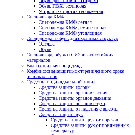
Обувь для активного отдыха
Обувь ПВХ, резиновая
Устройства против скольжения
Спецодежда КМФ
Спецодежда КМФ летняя
Спецодежда КМФ демисезонная
Спецодежда КМФ утепленная
Спецодежда и обувь для охранных структур
Одежда
Обувь
Спецодежда, обувь и СИЗ из огнестойких
материалов
Влагозащитная спецодежда
Комбинезоны защитные отграниченного срока
использования
Средства индивидуальной защиты
Средства защиты головы
Средства защиты органов зрения
Средства защиты органов дыхания
Средства защиты органов слуха
Средства защиты от падения с высоты
Средства защиты рук
Средства защиты рук от порезов
Средства защиты рук от пониженных
температур