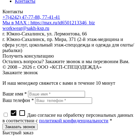
Контакты
Контакты
+7(4242) 47-77-88, 77-41-41
Мы в MAX : https://max.ru/id6501213346_biz
workwear@sakh-ksp.ru
г. Южно-Сахалинск, ул. Лермонтова, 66
г. Южно-Сахалинск, пр. Мира, 371 (2-й этаж-медицина и
сфера услуг, цокольный этаж-спецодежда и одежда для охоты/
рыбалки)
Получить консультацию
Остались вопросы? Закажите звонок и мы перезвоним Вам.
© 2008 – 2026 г. ООО «КСП-СПЕЦОДЕЖДА»
Закажите звонок
И наш менеджер свяжется с вами в течение 10 минут
Ваше имя *
Ваш телефон *
check_box
check_box_outline_blank
Даю согласие на обработку персональных данных
в соответствии с
политикой конфиденциальности
*
Быстрый заказ