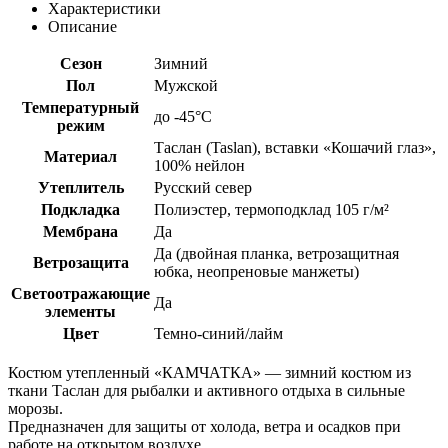
Характеристики
Описание
Сезон
Зимний
Пол
Мужской
Температурный
до -45°C
режим
Таслан (Taslan), вставки «Кошачий глаз»,
Материал
100% нейлон
Утеплитель
Русский север
Подкладка
Полиэстер, термоподклад 105 г/м²
Мембрана
Да
Да (двойная планка, ветрозащитная
Ветрозащита
юбка, неопреновые манжеты)
Светоотражающие
Да
элементы
Цвет
Темно-синий/лайм
Костюм утепленный «КАМЧАТКА» — зимний костюм из
ткани Таслан для рыбалки и активного отдыха в сильные
морозы.
Предназначен для защиты от холода, ветра и осадков при
работе на открытом воздухе.