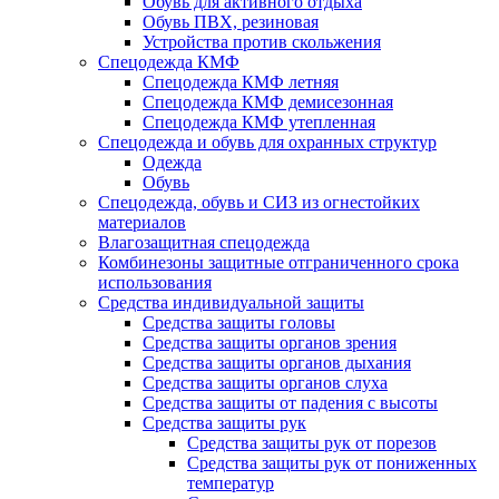
Обувь для активного отдыха
Обувь ПВХ, резиновая
Устройства против скольжения
Спецодежда КМФ
Спецодежда КМФ летняя
Спецодежда КМФ демисезонная
Спецодежда КМФ утепленная
Спецодежда и обувь для охранных структур
Одежда
Обувь
Спецодежда, обувь и СИЗ из огнестойких
материалов
Влагозащитная спецодежда
Комбинезоны защитные отграниченного срока
использования
Средства индивидуальной защиты
Средства защиты головы
Средства защиты органов зрения
Средства защиты органов дыхания
Средства защиты органов слуха
Средства защиты от падения с высоты
Средства защиты рук
Средства защиты рук от порезов
Средства защиты рук от пониженных
температур