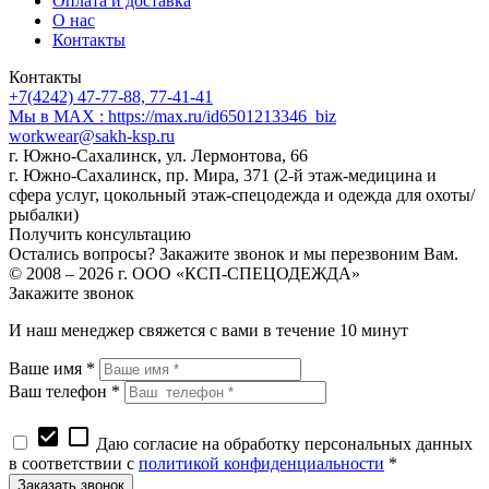
Оплата и доставка
О нас
Контакты
Контакты
+7(4242) 47-77-88, 77-41-41
Мы в MAX : https://max.ru/id6501213346_biz
workwear@sakh-ksp.ru
г. Южно-Сахалинск, ул. Лермонтова, 66
г. Южно-Сахалинск, пр. Мира, 371 (2-й этаж-медицина и
сфера услуг, цокольный этаж-спецодежда и одежда для охоты/
рыбалки)
Получить консультацию
Остались вопросы? Закажите звонок и мы перезвоним Вам.
© 2008 – 2026 г. ООО «КСП-СПЕЦОДЕЖДА»
Закажите звонок
И наш менеджер свяжется с вами в течение 10 минут
Ваше имя *
Ваш телефон *
check_box
check_box_outline_blank
Даю согласие на обработку персональных данных
в соответствии с
политикой конфиденциальности
*