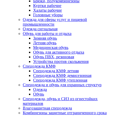
Брюки, полукомбинезоны
Куртки рабочие
Халаты рабочие
Головные уборы
Одежда для сферы услуг и пищевой
промышленности
Одежда сигнальная
Обувь для работы и отдыха
Зимняя обувь
Летняя обувь
Медицинская обувь
Обувь для активного отдыха
Обувь ПВХ, резиновая
Устройства против скольжения
Спецодежда КМФ
Спецодежда КМФ летняя
Спецодежда КМФ демисезонная
Спецодежда КМФ утепленная
Спецодежда и обувь для охранных структур
Одежда
Обувь
Спецодежда, обувь и СИЗ из огнестойких
материалов
Влагозащитная спецодежда
Комбинезоны защитные отграниченного срока