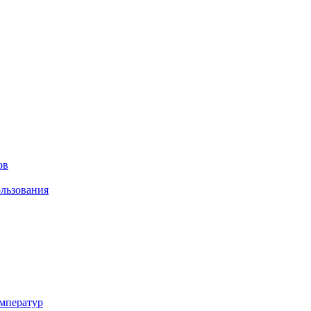
ов
льзования
мператур