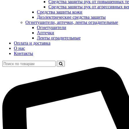
Средства защиты рук от повышенных те
Средства защиты рук от агрессивных в
Средства защиты кожи
Диэлектрические средства защиты
Огнетушители, аптечки, ленты оградительные
Огнетушители
Аптечки
Ленты оградительные
Оплата и доставка
О нас
Контакты