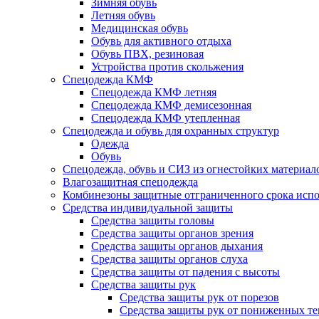
Зимняя обувь
Летняя обувь
Медицинская обувь
Обувь для активного отдыха
Обувь ПВХ, резиновая
Устройства против скольжения
Спецодежда КМФ
Спецодежда КМФ летняя
Спецодежда КМФ демисезонная
Спецодежда КМФ утепленная
Спецодежда и обувь для охранных структур
Одежда
Обувь
Спецодежда, обувь и СИЗ из огнестойких материал
Влагозащитная спецодежда
Комбинезоны защитные отграниченного срока испо
Средства индивидуальной защиты
Средства защиты головы
Средства защиты органов зрения
Средства защиты органов дыхания
Средства защиты органов слуха
Средства защиты от падения с высоты
Средства защиты рук
Средства защиты рук от порезов
Средства защиты рук от пониженных те