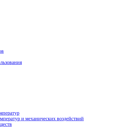
ов
льзования
мператур
мператур и механических воздействий
еществ