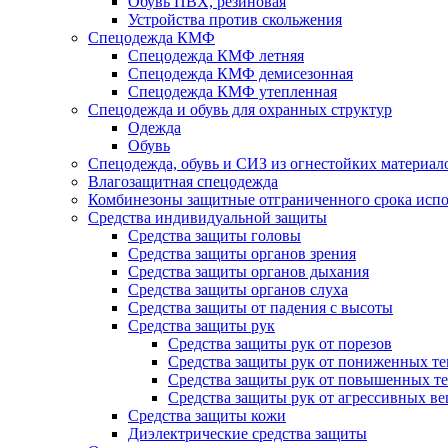
Обувь ПВХ, резиновая
Устройства против скольжения
Спецодежда КМФ
Спецодежда КМФ летняя
Спецодежда КМФ демисезонная
Спецодежда КМФ утепленная
Спецодежда и обувь для охранных структур
Одежда
Обувь
Спецодежда, обувь и СИЗ из огнестойких материал
Влагозащитная спецодежда
Комбинезоны защитные отграниченного срока испо
Средства индивидуальной защиты
Средства защиты головы
Средства защиты органов зрения
Средства защиты органов дыхания
Средства защиты органов слуха
Средства защиты от падения с высоты
Средства защиты рук
Средства защиты рук от порезов
Средства защиты рук от пониженных те
Средства защиты рук от повышенных те
Средства защиты рук от агрессивных в
Средства защиты кожи
Диэлектрические средства защиты