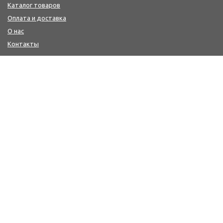
Каталог товаров
Оплата и доставка
О нас
Контакты
КОНТАКТЫ
+7(4242) 47-77-88, 77-41-41
Мы в MAX : https://max.ru/id6501213346_biz
workwear@sakh-ksp.ru
г. Южно-Сахалинск, ул. Лермонтова, 66
г. Южно-Сахалинск, пр. Мира, 371 (2-й этаж-медицина и
сфера услуг, цокольный этаж-спецодежда и одежда
для охоты/рыбалки)
ПОЛУЧИТЬ КОНСУЛЬТАЦИЮ