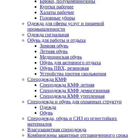
Брюки, полукомбинезоны
Куртки рабочие
Халаты рабочие
Головные уборы
Одежда для сферы услуг и пищевой
промышленности
Одежда сигнальная
Обувь для работы и отдыха
Зимняя обувь
Летняя обувь
Медицинская обувь
Обувь для активного отдыха
Обувь ПВХ, резиновая
Устройства против скольжения
Спецодежда КМФ
Спецодежда КМФ летняя
Спецодежда КМФ демисезонная
Спецодежда КМФ утепленная
Спецодежда и обувь для охранных структур
Одежда
Обувь
Спецодежда, обувь и СИЗ из огнестойких
материалов
Влагозащитная спецодежда
Комбинезоны защитные отграниченного срока