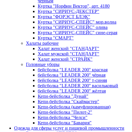
черным
Куртка "Норфин Вектор", арт. 4180
Куртка "СИРИУС-ДЕКСТЕР"
Куртка "ФОРЭСТ БЛЭК"
Куртка "СИРИУС-СПЕЙС" мор.волна
Куртка "СИРИУС-СПЕЙС" олива
Куртка "СИРИУС-СПЕЙС" сине-серая
Куртка "СМАРТ"
Халаты рабочие
Халат женский "СТАНДАРТ"
Халат мужской "СТАНДАРТ"
Халат женский "СТРАЙК"
Головные уборы
бейсболка "LEADER 200'' красная
бейсболка "LEADER 200'' чёрная
бейсболка "LEADER 200'' т-синяя
бейсболка "LEADER 200'' васильковый
бейсболка "LEADER 200'' жёлтая
Кепи-бейсболка "Дунай"
Кепи-бейсболка "Скаймастер"
Кепи-бейсболка (камуфлированная)
Кепи-бейсболка "Пилот-2"
Кепи-бейсболка "Челси"
Кепи-бейсболка "Бавария"
Одежда для сферы услуг и пищевой промышленности