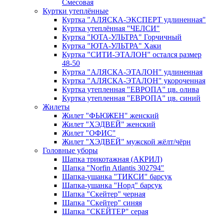
Смесовая
Куртки утеплённые
Куртка "АЛЯСКА-ЭКСПЕРТ удлиненная"
Куртка утеплённая "ЧЕЛСИ"
Куртка "ЮТА-УЛЬТРА" Горчичный
Куртка "ЮТА-УЛЬТРА" Хаки
Куртка "СИТИ-ЭТАЛОН" остался размер
48-50
Куртка "АЛЯСКА-ЭТАЛОН" удлиненная
Куртка "АЛЯСКА-ЭТАЛОН" укороченная
Куртка утепленная "ЕВРОПА" цв. олива
Куртка утепленная "ЕВРОПА" цв. синий
Жилеты
Жилет "ФЬЮЖЕН" женский
Жилет "ХЭДВЕЙ" женский
Жилет "ОФИС"
Жилет "ХЭДВЕЙ" мужской жёлт/чёрн
Головные уборы
Шапка трикотажная (АКРИЛ)
Шапка "Norfin Atlantis 302794"
Шапка-ушанка "ТИКСИ" барсук
Шапка-ушанка "Норд" барсук
Шапка "Скейтер" черная
Шапка "Скейтер" синяя
Шапка "СКЕЙТЕР" серая