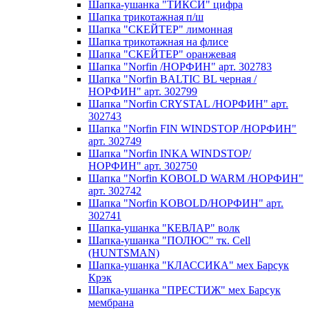
Шапка-ушанка "ТИКСИ" цифра
Шапка трикотажная п/ш
Шапка "СКЕЙТЕР" лимонная
Шапка трикотажная на флисе
Шапка "СКЕЙТЕР" оранжевая
Шапка "Norfin /НОРФИН" арт. 302783
Шапка "Norfin BALTIС BL черная /
НОРФИН" арт. 302799
Шапка "Norfin CRYSTAL /НОРФИН" арт.
302743
Шапка "Norfin FIN WINDSTOP /НОРФИН"
арт. 302749
Шапка "Norfin INKA WINDSTOP/
НОРФИН" арт. 302750
Шапка "Norfin KOBOLD WARM /НОРФИН"
арт. 302742
Шапка "Norfin KOBOLD/НОРФИН" арт.
302741
Шапка-ушанка "КЕВЛАР" волк
Шапка-ушанка "ПОЛЮС" тк. Cell
(HUNTSMAN)
Шапка-ушанка "КЛАССИКА" мех Барсук
Крэк
Шапка-ушанка "ПРЕСТИЖ" мех Барсук
мембрана