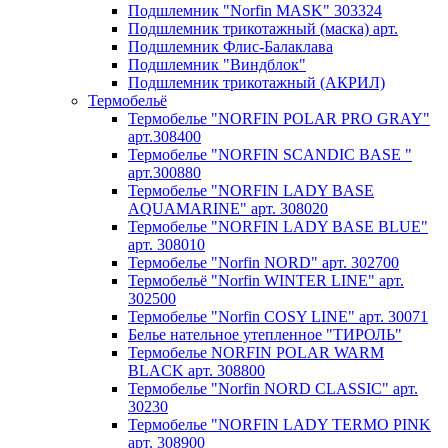
Подшлемник "Norfin MASK" 303324
Подшлемник трикотажный (маска) арт.
Подшлемник Флис-Балаклава
Подшлемник "Виндблок"
Подшлемник трикотажный (АКРИЛ)
Термобельё
Термобелье "NORFIN POLAR PRO GRAY"
арт.308400
Термобелье "NORFIN SCANDIC BASE "
арт.300880
Термобелье "NORFIN LADY BASE
AQUAMARINE" арт. 308020
Термобелье "NORFIN LADY BASE BLUE"
арт. 308010
Термобелье "Norfin NORD" арт. 302700
Термобельё "Norfin WINTER LINE" арт.
302500
Термобелье "Norfin COSY LINE" арт. 30071
Белье нательное утепленное "ТИРОЛЬ"
Термобелье NORFIN POLAR WARM
BLACK арт. 308800
Термобелье "Norfin NORD CLASSIC" арт.
30230
Термобелье "NORFIN LADY TERMO PINK
арт. 308900