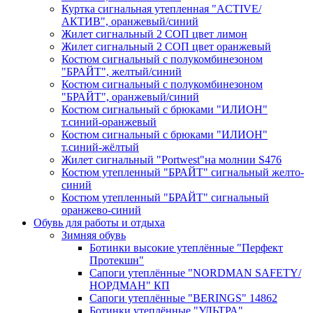
Куртка сигнальная утепленная "ACTIVE/
АКТИВ", оранжевый/синий
Жилет сигнальный 2 СОП цвет лимон
Жилет сигнальный 2 СОП цвет оранжевый
Костюм сигнальный с полукомбинезоном
"БРАЙТ", желтый/синий
Костюм сигнальный с полукомбинезоном
"БРАЙТ", оранжевый/синий
Костюм сигнальный с брюками "ИЛИОН"
т.синий-оранжевый
Костюм сигнальный с брюками "ИЛИОН"
т.синий-жёлтый
Жилет сигнальный "Portwest"на молнии S476
Костюм утепленный "БРАЙТ" сигнальный желто-
синий
Костюм утепленный "БРАЙТ" сигнальный
оранжево-синий
Обувь для работы и отдыха
Зимняя обувь
Ботинки высокие утеплённые "Перфект
Протекшн"
Сапоги утеплённые "NORDMAN SAFETY/
НОРДМАН" КП
Сапоги утеплённые "BERINGS" 14862
Ботинки утеплённые "УЛЬТРА"