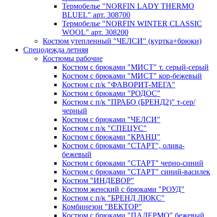
Термобелье "NORFIN LADY THERMO
BLUEL" арт. 308700
Термобелье "NORFIN WINTER CLASSIC
WOOL" арт. 308200
Костюм утепленный "ЧЕЛСИ" (куртка+брюки)
Спецодежда летняя
Костюмы рабочие
Костюм с брюками "МИСТ" т. серый-серый
Костюм с брюками "МИСТ" кор-бежевый
Костюм с п/к "ФАВОРИТ-МЕГА"
Костюм с брюками "РОДОС"
Костюм с п/к "ПРАБО (БРЕНД2)" т-сер/
черный
Костюм с брюками "ЧЕЛСИ"
Костюм с п/к "СПЕЦУС"
Костюм с брюками "КРАНЦ"
Костюм с брюками "СТАРТ", олива-
бежевый
Костюм с брюками "СТАРТ" черно-синий
Костюм с брюками "СТАРТ" синий-василек
Костюм "ИНДЕВОР"
Костюм женский с брюками "РОУД"
Костюм с п/к "БРЕНД ЛЮКС"
Комбинезон "ВЕКТОР"
Костюм с брюками "ПАЛЕРМО" бежевый