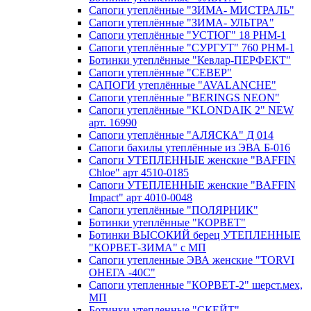
Сапоги утеплённые "ЗИМА- МИСТРАЛЬ"
Сапоги утеплённые "ЗИМА- УЛЬТРА"
Сапоги утеплённые "УСТЮГ" 18 РНМ-1
Сапоги утеплённые "СУРГУТ" 760 РНМ-1
Ботинки утеплённые "Кевлар-ПЕРФЕКТ"
Сапоги утеплённые "СЕВЕР"
САПОГИ утеплённые "AVALANCHE"
Сапоги утеплённые "BERINGS NEON"
Сапоги утеплённые "KLONDAIK 2" NEW
арт. 16990
Сапоги утеплённые "АЛЯСКА" Д 014
Сапоги бахилы утеплённые из ЭВА Б-016
Сапоги УТЕПЛЕННЫЕ женские "BAFFIN
Chloe" арт 4510-0185
Сапоги УТЕПЛЕННЫЕ женские "BAFFIN
Impact" арт 4010-0048
Сапоги утеплённые "ПОЛЯРНИК"
Ботинки утеплённые "КОРВЕТ"
Ботинки ВЫСОКИЙ берец УТЕПЛЕННЫЕ
"КОРВЕТ-ЗИМА" с МП
Сапоги утепленные ЭВА женские "TORVI
ОНЕГА -40С"
Сапоги утепленные "КОРВЕТ-2" шерст.мех,
МП
Ботинки утепленные "СКЕЙТ"