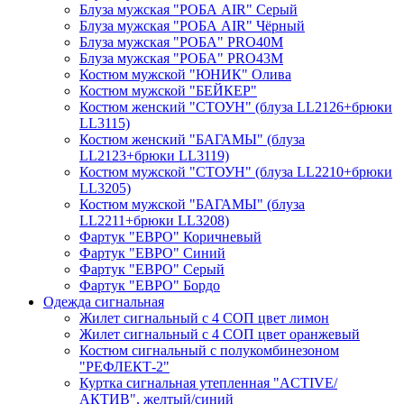
Блуза мужская "РОБА AIR" Серый
Блуза мужская "РОБА AIR" Чёрный
Блуза мужская "РОБА" PRO40М
Блуза мужская "РОБА" PRO43М
Костюм мужской "ЮНИК" Олива
Костюм мужской "БЕЙКЕР"
Костюм женский "СТОУН" (блуза LL2126+брюки
LL3115)
Костюм женский "БАГАМЫ" (блуза
LL2123+брюки LL3119)
Костюм мужской "СТОУН" (блуза LL2210+брюки
LL3205)
Костюм мужской "БАГАМЫ" (блуза
LL2211+брюки LL3208)
Фартук "ЕВРО" Коричневый
Фартук "ЕВРО" Синий
Фартук "ЕВРО" Серый
Фартук "ЕВРО" Бордо
Одежда сигнальная
Жилет сигнальный с 4 СОП цвет лимон
Жилет сигнальный с 4 СОП цвет оранжевый
Костюм сигнальный с полукомбинезоном
"РЕФЛЕКТ-2"
Куртка сигнальная утепленная "ACTIVE/
АКТИВ", желтый/синий