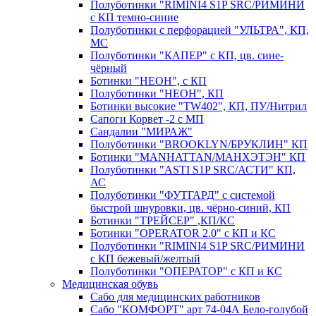
Полуботинки "RIMINI4 S1P SRC/РИМИНИ
с КП темно-синие
Полуботинки с перфорацией "УЛЬТРА", КП,
МС
Полуботинки "КАПЕР" с КП, цв. сине-
чёрный
Ботинки "НЕОН", с КП
Полуботинки "НЕОН", КП
Ботинки высокие "TW402", КП, ПУ/Нитрил
Сапоги Корвет -2 с МП
Сандалии "МИРАЖ"
Полуботинки "BROOKLYN/БРУКЛИН" КП
Ботинки "MANHATTAN/МАНХЭТЭН" КП
Полуботинки "ASTI S1P SRC/АСТИ" КП,
АС
Полуботинки "ФУТГАРД" с системой
быстрой шнуровки, цв. чёрно-синий, КП
Ботинки "ТРЕЙСЕР" ,КП/КС
Ботинки "OPERATOR 2.0" с КП и КС
Полуботинки "RIMINI4 S1P SRC/РИМИНИ
с КП бежевый/желтый
Полуботинки "ОПЕРАТОР" с КП и КС
Медицинская обувь
Сабо для медицинских работников
Сабо "КОМФОРТ" арт 74-04А Бело-голубой