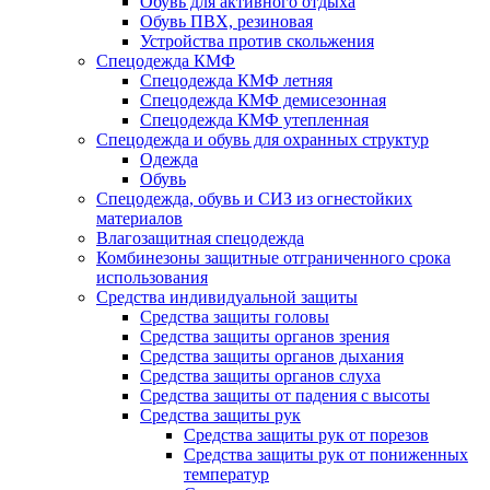
Обувь для активного отдыха
Обувь ПВХ, резиновая
Устройства против скольжения
Спецодежда КМФ
Спецодежда КМФ летняя
Спецодежда КМФ демисезонная
Спецодежда КМФ утепленная
Спецодежда и обувь для охранных структур
Одежда
Обувь
Спецодежда, обувь и СИЗ из огнестойких
материалов
Влагозащитная спецодежда
Комбинезоны защитные отграниченного срока
использования
Средства индивидуальной защиты
Средства защиты головы
Средства защиты органов зрения
Средства защиты органов дыхания
Средства защиты органов слуха
Средства защиты от падения с высоты
Средства защиты рук
Средства защиты рук от порезов
Средства защиты рук от пониженных
температур