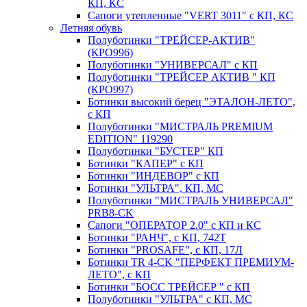
КП, КС
Сапоги утепленные "VERT 3011" с КП, КС
Летняя обувь
Полуботинки "ТРЕЙСЕР-АКТИВ"
(КРО996)
Полуботинки "УНИВЕРСАЛ" с КП
Полуботинки "ТРЕЙСЕР АКТИВ " КП
(КРО997)
Ботинки высокий берец "ЭТАЛОН-ЛЕТО",
с КП
Полуботинки "МИСТРАЛЬ PREMIUM
EDITION" 119290
Полуботинки "БУСТЕР" КП
Ботинки "КАПЕР" с КП
Ботинки "ИНДЕВОР" с КП
Ботинки "УЛЬТРА", КП, МС
Полуботинки "МИСТРАЛЬ УНИВЕРСАЛ"
PRB8-CK
Сапоги "ОПЕРАТОР 2.0" с КП и КС
Ботинки "РАНЧ", с КП, 742Т
Ботинки "PROSAFE", с КП, 17Л
Ботинки TR 4-CK "ПЕРФЕКТ ПРЕМИУМ-
ЛЕТО", с КП
Ботинки "БОСС ТРЕЙСЕР " с КП
Полуботинки "УЛЬТРА" с КП, МС