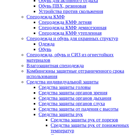
Обувь для активного отдыха
Обувь ПВХ, резиновая
Устройства против скольжения
Спецодежда КМФ
Спецодежда КМФ летняя
Спецодежда КМФ демисезонная
Спецодежда КМФ утепленная
Спецодежда и обувь для охранных структур
Одежда
Обувь
Спецодежда, обувь и СИЗ из огнестойких
материалов
Влагозащитная спецодежда
Комбинезоны защитные отграниченного срока
использования
Средства индивидуальной защиты
Средства защиты головы
Средства защиты органов зрения
Средства защиты органов дыхания
Средства защиты органов слуха
Средства защиты от падения с высоты
Средства защиты рук
Средства защиты рук от порезов
Средства защиты рук от пониженных
температур