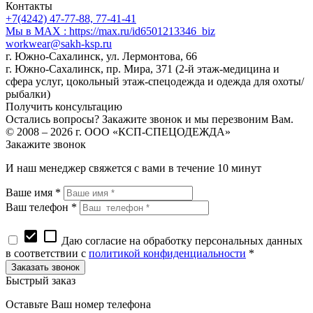
Контакты
+7(4242) 47-77-88, 77-41-41
Мы в MAX : https://max.ru/id6501213346_biz
workwear@sakh-ksp.ru
г. Южно-Сахалинск, ул. Лермонтова, 66
г. Южно-Сахалинск, пр. Мира, 371 (2-й этаж-медицина и
сфера услуг, цокольный этаж-спецодежда и одежда для охоты/
рыбалки)
Получить консультацию
Остались вопросы? Закажите звонок и мы перезвоним Вам.
© 2008 – 2026 г. ООО «КСП-СПЕЦОДЕЖДА»
Закажите звонок
И наш менеджер свяжется с вами в течение 10 минут
Ваше имя *
Ваш телефон *
check_box
check_box_outline_blank
Даю согласие на обработку персональных данных
в соответствии с
политикой конфиденциальности
*
Быстрый заказ
Оставьте Ваш номер телефона