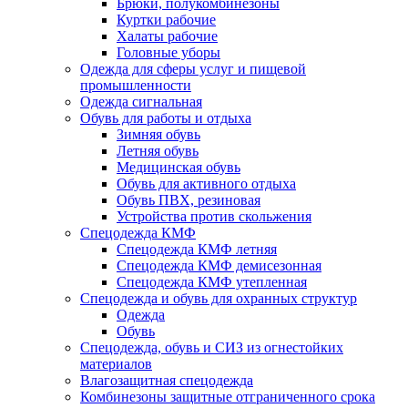
Брюки, полукомбинезоны
Куртки рабочие
Халаты рабочие
Головные уборы
Одежда для сферы услуг и пищевой
промышленности
Одежда сигнальная
Обувь для работы и отдыха
Зимняя обувь
Летняя обувь
Медицинская обувь
Обувь для активного отдыха
Обувь ПВХ, резиновая
Устройства против скольжения
Спецодежда КМФ
Спецодежда КМФ летняя
Спецодежда КМФ демисезонная
Спецодежда КМФ утепленная
Спецодежда и обувь для охранных структур
Одежда
Обувь
Спецодежда, обувь и СИЗ из огнестойких
материалов
Влагозащитная спецодежда
Комбинезоны защитные отграниченного срока