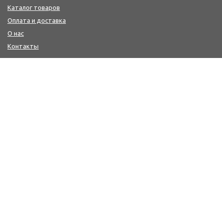
Каталог товаров
Оплата и доставка
О нас
Контакты
КОНТАКТЫ
+7(4242) 47-77-88, 77-41-41
Мы в MAX : https://max.ru/id6501213346_biz
workwear@sakh-ksp.ru
г. Южно-Сахалинск, ул. Лермонтова, 66
г. Южно-Сахалинск, пр. Мира, 371 (2-й этаж-медицина и
сфера услуг, цокольный этаж-спецодежда и одежда
для охоты/рыбалки)
ПОЛУЧИТЬ КОНСУЛЬТАЦИЮ