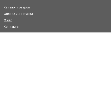
Каталог товаров
Оплата и доставка
О нас
Контакты
КОНТАКТЫ
+7(4242) 47-77-88, 77-41-41
Мы в MAX : https://max.ru/id6501213346_biz
workwear@sakh-ksp.ru
г. Южно-Сахалинск, ул. Лермонтова, 66
г. Южно-Сахалинск, пр. Мира, 371 (2-й этаж-медицина и
сфера услуг, цокольный этаж-спецодежда и одежда
для охоты/рыбалки)
ПОЛУЧИТЬ КОНСУЛЬТАЦИЮ