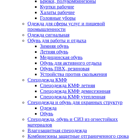
Брюки, полукомбинезоны
Куртки рабочие
Халаты рабочие
Головные уборы
Одежда для сферы услуг и пищевой
промышленности
Одежда сигнальная
Обувь для работы и отдыха
Зимняя обувь
Летняя обувь
Медицинская обувь
Обувь для активного отдыха
Обувь ПВХ, резиновая
Устройства против скольжения
Спецодежда КМФ
Спецодежда КМФ летняя
Спецодежда КМФ демисезонная
Спецодежда КМФ утепленная
Спецодежда и обувь для охранных структур
Одежда
Обувь
Спецодежда, обувь и СИЗ из огнестойких
материалов
Влагозащитная спецодежда
Комбинезоны защитные отграниченного срока