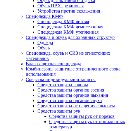
Обувь для активного отдыха
Обувь ПВХ, резиновая
Устройства против скольжения
Спецодежда КМФ
Спецодежда КМФ летняя
Спецодежда КМФ демисезонная
Спецодежда КМФ утепленная
Спецодежда и обувь для охранных структур
Одежда
Обувь
Спецодежда, обувь и СИЗ из огнестойких
материалов
Влагозащитная спецодежда
Комбинезоны защитные отграниченного срока
использования
Средства индивидуальной защиты
Средства защиты головы
Средства защиты органов зрения
Средства защиты органов дыхания
Средства защиты органов слуха
Средства защиты от падения с высоты
Средства защиты рук
Средства защиты рук от порезов
Средства защиты рук от пониженных
температур