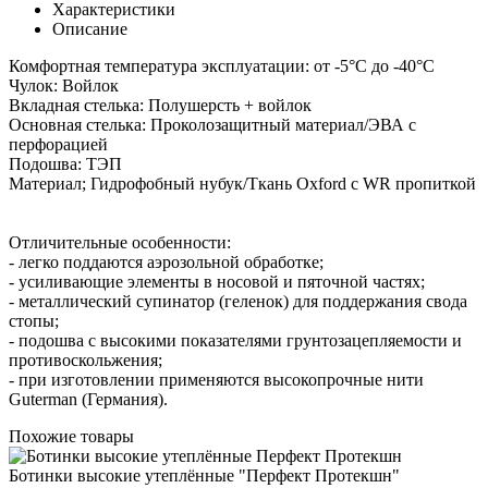
Характеристики
Описание
Комфортная температура эксплуатации:
от -5°С до -40°С
Чулок: Войлок
Вкладная стелька:
Полушерсть + войлок
Основная стелька: П
роколозащитный материал/ЭВА с
перфорацией
Подошва:
ТЭП
Материал;
Гидрофобный нубук/Ткань Oxford с WR пропиткой
Отличительные особенности:
- легко поддаются аэрозольной обработке;
- усиливающие элементы в носовой и пяточной частях;
- металлический супинатор (геленок) для поддержания свода
стопы;
- подошва с высокими показателями грунтозацепляемости и
противоскольжения;
- при изготовлении применяются высокопрочные нити
Guterman (Германия).
Похожие товары
Ботинки высокие утеплённые "Перфект Протекшн"