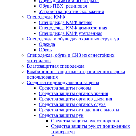
Обувь для активного отдыха
Обувь ПВХ, резиновая
Устройства против скольжения
Спецодежда КМФ
Спецодежда КМФ летняя
Спецодежда КМФ демисезонная
Спецодежда КМФ утепленная
Спецодежда и обувь для охранных структур
Одежда
Обувь
Спецодежда, обувь и СИЗ из огнестойких
материалов
Влагозащитная спецодежда
Комбинезоны защитные отграниченного срока
использования
Средства индивидуальной защиты
Средства защиты головы
Средства защиты органов зрения
Средства защиты органов дыхания
Средства защиты органов слуха
Средства защиты от падения с высоты
Средства защиты рук
Средства защиты рук от порезов
Средства защиты рук от пониженных
температур