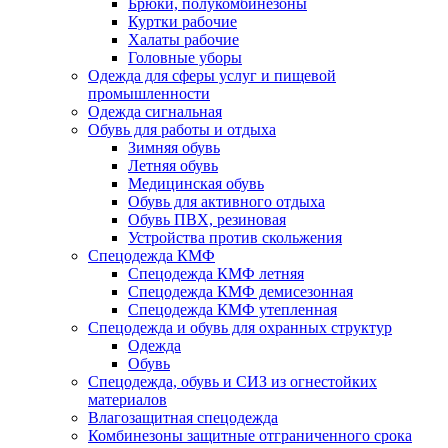
Брюки, полукомбинезоны
Куртки рабочие
Халаты рабочие
Головные уборы
Одежда для сферы услуг и пищевой
промышленности
Одежда сигнальная
Обувь для работы и отдыха
Зимняя обувь
Летняя обувь
Медицинская обувь
Обувь для активного отдыха
Обувь ПВХ, резиновая
Устройства против скольжения
Спецодежда КМФ
Спецодежда КМФ летняя
Спецодежда КМФ демисезонная
Спецодежда КМФ утепленная
Спецодежда и обувь для охранных структур
Одежда
Обувь
Спецодежда, обувь и СИЗ из огнестойких
материалов
Влагозащитная спецодежда
Комбинезоны защитные отграниченного срока