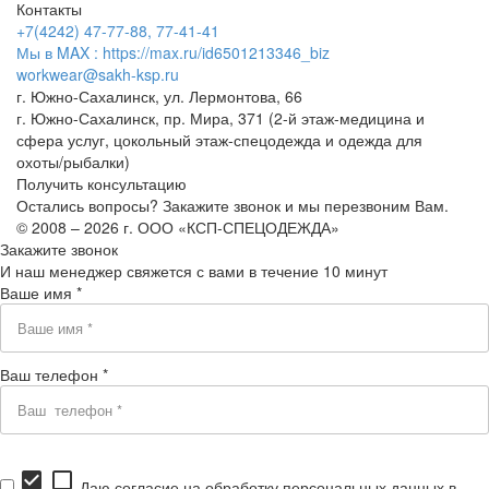
Контакты
+7(4242) 47-77-88, 77-41-41
Мы в MAX : https://max.ru/id6501213346_biz
workwear@sakh-ksp.ru
г. Южно-Сахалинск, ул. Лермонтова, 66
г. Южно-Сахалинск, пр. Мира, 371 (2-й этаж-медицина и
сфера услуг, цокольный этаж-спецодежда и одежда для
охоты/рыбалки)
Получить консультацию
Остались вопросы? Закажите звонок и мы перезвоним Вам.
© 2008 – 2026 г. ООО «КСП-СПЕЦОДЕЖДА»
Закажите звонок
И наш менеджер свяжется с вами в течение 10 минут
Ваше имя *
Ваш телефон *
check_box
check_box_outline_blank
Даю согласие на обработку персональных данных в