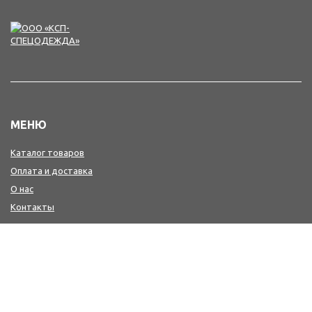
МЕНЮ
Каталог товаров
Оплата и доставка
О нас
Контакты
КОНТАКТЫ
+7(4242) 47-77-88, 77-41-41
Мы в MAX : https://max.ru/id6501213346_biz