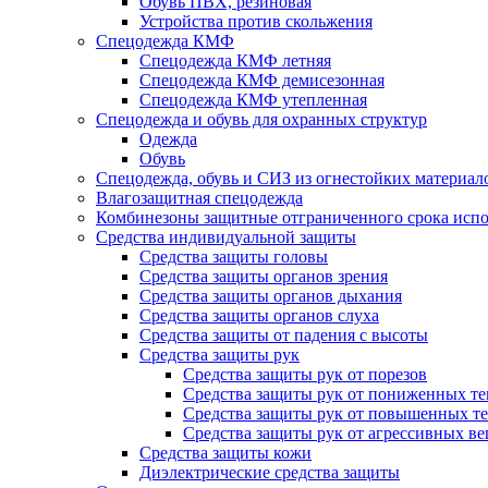
Обувь ПВХ, резиновая
Устройства против скольжения
Спецодежда КМФ
Спецодежда КМФ летняя
Спецодежда КМФ демисезонная
Спецодежда КМФ утепленная
Спецодежда и обувь для охранных структур
Одежда
Обувь
Спецодежда, обувь и СИЗ из огнестойких материал
Влагозащитная спецодежда
Комбинезоны защитные отграниченного срока испо
Средства индивидуальной защиты
Средства защиты головы
Средства защиты органов зрения
Средства защиты органов дыхания
Средства защиты органов слуха
Средства защиты от падения с высоты
Средства защиты рук
Средства защиты рук от порезов
Средства защиты рук от пониженных те
Средства защиты рук от повышенных те
Средства защиты рук от агрессивных в
Средства защиты кожи
Диэлектрические средства защиты