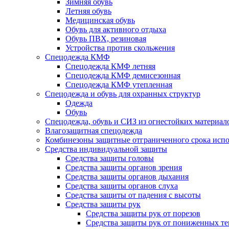
Зимняя обувь
Летняя обувь
Медицинская обувь
Обувь для активного отдыха
Обувь ПВХ, резиновая
Устройства против скольжения
Спецодежда КМФ
Спецодежда КМФ летняя
Спецодежда КМФ демисезонная
Спецодежда КМФ утепленная
Спецодежда и обувь для охранных структур
Одежда
Обувь
Спецодежда, обувь и СИЗ из огнестойких материал
Влагозащитная спецодежда
Комбинезоны защитные отграниченного срока испо
Средства индивидуальной защиты
Средства защиты головы
Средства защиты органов зрения
Средства защиты органов дыхания
Средства защиты органов слуха
Средства защиты от падения с высоты
Средства защиты рук
Средства защиты рук от порезов
Средства защиты рук от пониженных те