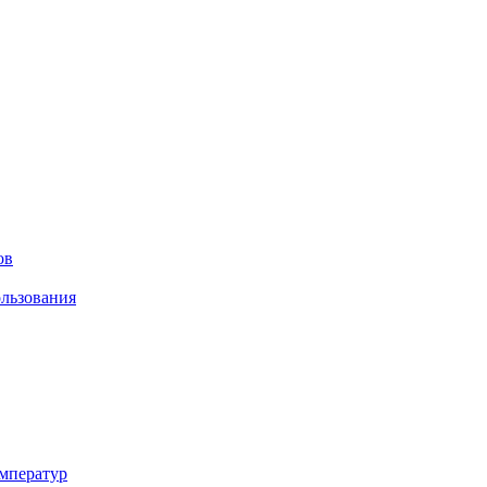
ов
льзования
мператур