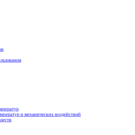
ов
льзования
мператур
мператур и механических воздействий
еществ