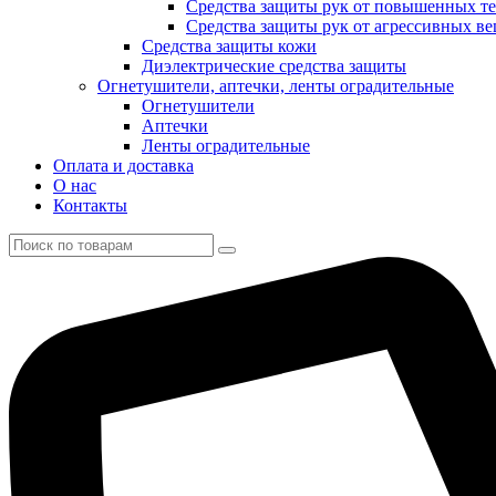
Средства защиты рук от повышенных те
Средства защиты рук от агрессивных в
Средства защиты кожи
Диэлектрические средства защиты
Огнетушители, аптечки, ленты оградительные
Огнетушители
Аптечки
Ленты оградительные
Оплата и доставка
О нас
Контакты