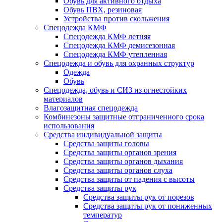
Обувь для активного отдыха
Обувь ПВХ, резиновая
Устройства против скольжения
Спецодежда КМФ
Спецодежда КМФ летняя
Спецодежда КМФ демисезонная
Спецодежда КМФ утепленная
Спецодежда и обувь для охранных структур
Одежда
Обувь
Спецодежда, обувь и СИЗ из огнестойких
материалов
Влагозащитная спецодежда
Комбинезоны защитные отграниченного срока
использования
Средства индивидуальной защиты
Средства защиты головы
Средства защиты органов зрения
Средства защиты органов дыхания
Средства защиты органов слуха
Средства защиты от падения с высоты
Средства защиты рук
Средства защиты рук от порезов
Средства защиты рук от пониженных
температур