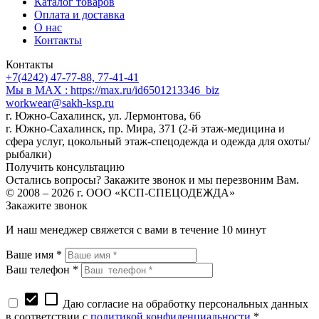
Каталог товаров
Оплата и доставка
О нас
Контакты
Контакты
+7(4242) 47-77-88, 77-41-41
Мы в MAX : https://max.ru/id6501213346_biz
workwear@sakh-ksp.ru
г. Южно-Сахалинск, ул. Лермонтова, 66
г. Южно-Сахалинск, пр. Мира, 371 (2-й этаж-медицина и
сфера услуг, цокольный этаж-спецодежда и одежда для охоты/
рыбалки)
Получить консультацию
Остались вопросы? Закажите звонок и мы перезвоним Вам.
© 2008 – 2026 г. ООО «КСП-СПЕЦОДЕЖДА»
Закажите звонок
И наш менеджер свяжется с вами в течение 10 минут
Ваше имя *
Ваш телефон *
check_box
check_box_outline_blank
Даю согласие на обработку персональных данных
в соответствии с
политикой конфиденциальности
*