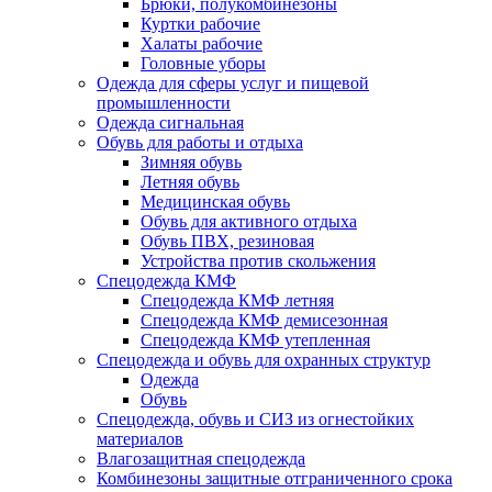
Брюки, полукомбинезоны
Куртки рабочие
Халаты рабочие
Головные уборы
Одежда для сферы услуг и пищевой
промышленности
Одежда сигнальная
Обувь для работы и отдыха
Зимняя обувь
Летняя обувь
Медицинская обувь
Обувь для активного отдыха
Обувь ПВХ, резиновая
Устройства против скольжения
Спецодежда КМФ
Спецодежда КМФ летняя
Спецодежда КМФ демисезонная
Спецодежда КМФ утепленная
Спецодежда и обувь для охранных структур
Одежда
Обувь
Спецодежда, обувь и СИЗ из огнестойких
материалов
Влагозащитная спецодежда
Комбинезоны защитные отграниченного срока