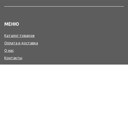
МЕНЮ
Каталог товаров
Оплата и доставка
О нас
Контакты
КОНТАКТЫ
+7(4242) 47-77-88, 77-41-41
Мы в MAX : https://max.ru/id6501213346_biz
workwear@sakh-ksp.ru
г. Южно-Сахалинск, ул. Лермонтова, 66
г. Южно-Сахалинск, пр. Мира, 371 (2-й этаж-медицина и
сфера услуг, цокольный этаж-спецодежда и одежда